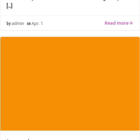
[…]
by
on
Read more
admin
Apr. 1