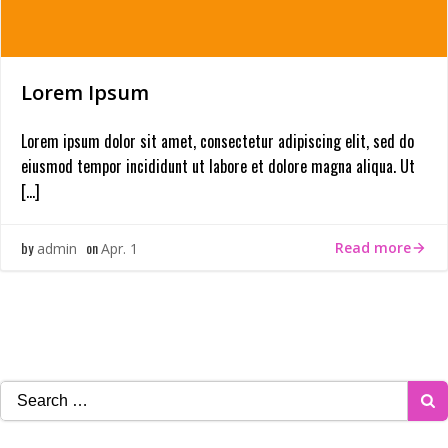
Lorem Ipsum
Lorem ipsum dolor sit amet, consectetur adipiscing elit, sed do
eiusmod tempor incididunt ut labore et dolore magna aliqua. Ut
[…]
by
on
Read more
admin
Apr. 1
Search
for: